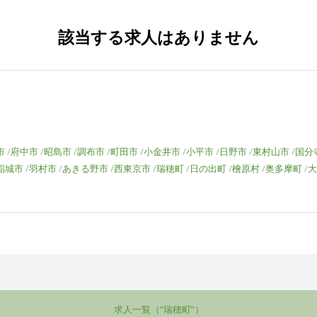
該当する求人はありません
市
府中市
昭島市
調布市
町田市
小金井市
小平市
日野市
東村山市
国分
稲城市
羽村市
あきる野市
西東京市
瑞穂町
日の出町
檜原村
奥多摩町
大
求人一覧（“瑞穂町”）