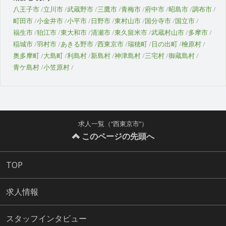
八王子市
立川市
武蔵野市
三鷹市
青梅市
府中市
昭島市
調布市
町田市
小金井市
小平市
日野市
東村山市
国分寺市
国立市
福生市
狛江市
東大和市
清瀬市
東久留米市
武蔵村山市
多摩市
稲城市
羽村市
あきる野市
西東京市
瑞穂町
日の出町
檜原村
奥多摩町
大島町
利島村
新島村
神津島村
三宅村
御蔵島村
青ケ島村
小笠原村
求人一覧（“西東京市”）
このページの先頭へ
TOP
求人情報
スタッフインタビュー