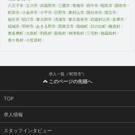
八王子市
立川市
武蔵野市
三鷹市
青梅市
府中市
昭島市
調布市
町田市
小金井市
小平市
日野市
東村山市
国分寺市
国立市
福生市
狛江市
東大和市
清瀬市
東久留米市
武蔵村山市
多摩市
稲城市
羽村市
あきる野市
西東京市
瑞穂町
日の出町
檜原村
奥多摩町
大島町
利島村
新島村
神津島村
三宅村
御蔵島村
青ケ島村
小笠原村
求人一覧（“町田市”）
このページの先頭へ
TOP
求人情報
スタッフインタビュー