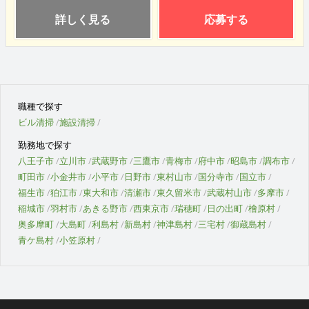
詳しく見る
応募する
職種で探す
ビル清掃
施設清掃
勤務地で探す
八王子市
立川市
武蔵野市
三鷹市
青梅市
府中市
昭島市
調布市
町田市
小金井市
小平市
日野市
東村山市
国分寺市
国立市
福生市
狛江市
東大和市
清瀬市
東久留米市
武蔵村山市
多摩市
稲城市
羽村市
あきる野市
西東京市
瑞穂町
日の出町
檜原村
奥多摩町
大島町
利島村
新島村
神津島村
三宅村
御蔵島村
青ケ島村
小笠原村