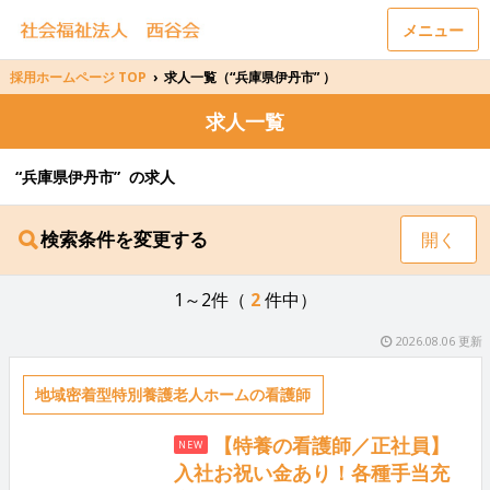
メニュー
採用ホームページ TOP
›
求人一覧（“兵庫県伊丹市” ）
求人一覧
“兵庫県伊丹市” の求人
検索条件を変更する
開く
1～2件（
2
件中）
2026.08.06 更新
地域密着型特別養護老人ホームの看護師
【特養の看護師／正社員】
NEW
入社お祝い金あり！各種手当充