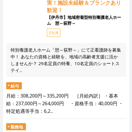
実！施設未経験＆ブランクあり
歓迎！
【伊丹市】地域密着型特別養護老人ホー
ム 憩～荻野～
正社員
特別養護老人ホーム「憩～荻野～」にて正看護師を募集
中！ あなたの資格と経験を、地域の高齢者支援に活か
しませんか？ 29名定員の特養、10名定員のショートス
テイ...
給与
月給：308,200円～335,200円 ［月給内訳］ ・基本
給：237,000円～264,000円 ・資格手当：40,000円 ・
特定処遇等手当：6,2...
勤務地