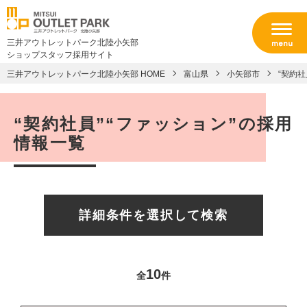
三井アウトレットパーク北陸小矢部
ショップスタッフ採用サイト
三井アウトレットパーク北陸小矢部 HOME
富山県
小矢部市
“契約社
“契約社員”“ファッション”の採用
情報一覧
詳細条件を選択して検索
10
全
件