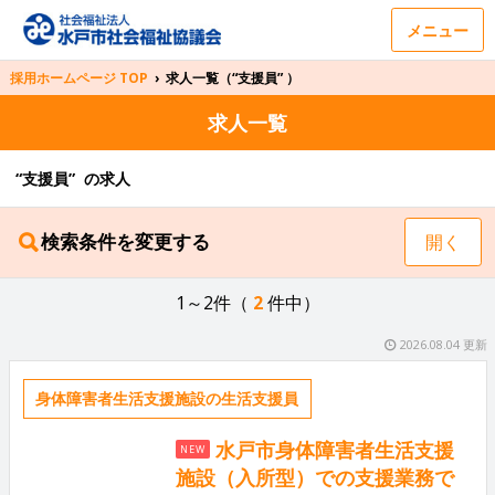
メニュー
採用ホームページ TOP
›
求人一覧（“支援員” ）
求人一覧
“支援員” の求人
検索条件を変更する
開く
1～2件（
2
件中）
2026.08.04 更新
身体障害者生活支援施設の生活支援員
水戸市身体障害者生活支援
NEW
施設（入所型）での支援業務で