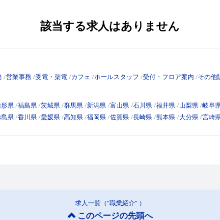
該当する求人はありません
務
営業事務
受電・架電
カフェ
ホールスタッフ
受付・フロア案内
その他
山形県
福島県
茨城県
群馬県
新潟県
富山県
石川県
福井県
山梨県
岐阜
徳島県
香川県
愛媛県
高知県
福岡県
佐賀県
長崎県
熊本県
大分県
宮崎
求人一覧（“職業紹介” ）
このページの先頭へ