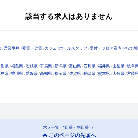
該当する求人はありません
務
営業事務
受電・架電
カフェ
ホールスタッフ
受付・フロア案内
その他
山形県
福島県
茨城県
群馬県
新潟県
富山県
石川県
福井県
山梨県
岐阜
徳島県
香川県
愛媛県
高知県
福岡県
佐賀県
長崎県
熊本県
大分県
宮崎
求人一覧（“店長・副店長” ）
このページの先頭へ