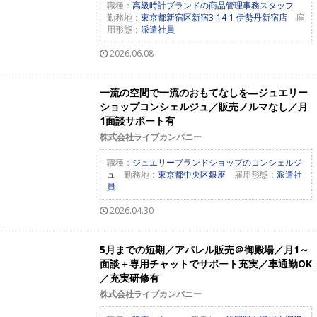
職種：
高級時計ブランドの商品管理事務スタッフ
勤務地：
東京都新宿区新宿3-14-1 伊勢丹新宿店
雇
用形態：
派遣社員
2026.06.08
一流の空間で一流のおもてなしを―ジュエリー
ショップコンシェルジュ／販売ノルマなし／月
1面談サポート有
株式会社ライブカンパニー
職種：
ジュエリーブランドショップのコンシェルジ
ュ
勤務地：
東京都中央区銀座
雇用形態：
派遣社
員
2026.04.30
5月までの短期／アパレル販売＠御殿場／月1～
面談＋専用チャットでサポート充実／車通勤OK
／充実研修有
株式会社ライブカンパニー