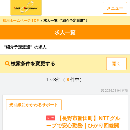
メニュー
採用ホームページ TOP
›
求人一覧（“紹介予定派遣” ）
求人一覧
“紹介予定派遣” の求人
検索条件を変更する
開く
1～8件（
8
件中）
2026.08.04 更新
光回線にかかわるサポート
【長野市新田町】NTTグル
NEW
ープで安心勤務｜ひかり回線開