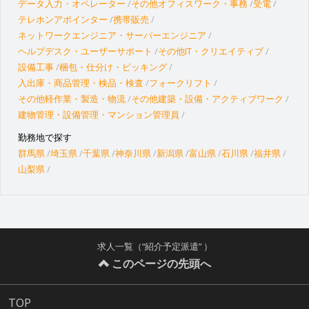
データ入力・オペレーター
その他オフィスワーク・事務
受電
テレホンアポインター
携帯販売
ネットワークエンジニア・サーバーエンジニア
ヘルプデスク・ユーザーサポート
その他IT・クリエイティブ
設備工事
梱包・仕分け・ピッキング
入出庫・商品管理・検品・検査
フォークリフト
その他軽作業・製造・物流
その他建築・設備・アクティブワーク
建物管理・設備管理・マンション管理員
勤務地で探す
群馬県
埼玉県
千葉県
神奈川県
新潟県
富山県
石川県
福井県
山梨県
求人一覧（“紹介予定派遣” ）
このページの先頭へ
TOP