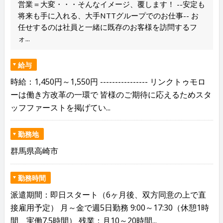
営業＝大変・・・そんなイメージ、覆します！ --安定も
将来も手に入れる、大手NTTグループでのお仕事-- お
任せするのは社員と一緒に既存のお客様を訪問するフ
ォ...
給与
時給：1,450円～1,550円 ---------------- リンクトゥモロ
ーは働き方改革の一環で 皆様のご期待に応えるためスタ
ッフファーストを掲げてい...
勤務地
群馬県高崎市
勤務時間
派遣期間：即日スタート（6ヶ月後、双方同意の上で直
接雇用予定） 月～金で週5日勤務 9:00～17:30（休憩1時
間、実働7.5時間） 残業：月10～20時間...