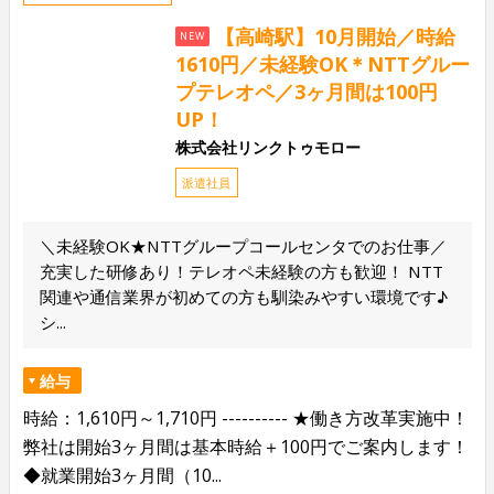
【高崎駅】10月開始／時給
NEW
1610円／未経験OK＊NTTグルー
プテレオペ／3ヶ月間は100円
UP！
株式会社リンクトゥモロー
派遣社員
＼未経験OK★NTTグループコールセンタでのお仕事／
充実した研修あり！テレオペ未経験の方も歓迎！ NTT
関連や通信業界が初めての方も馴染みやすい環境です♪
シ...
給与
時給：1,610円～1,710円 ---------- ★働き方改革実施中！
弊社は開始3ヶ月間は基本時給＋100円でご案内します！
◆就業開始3ヶ月間（10...