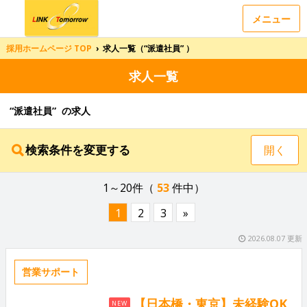
メニュー
採用ホームページ TOP
›
求人一覧（“派遣社員” ）
求人一覧
“派遣社員” の求人
検索条件を変更する
開く
1～20件（
53
件中）
1
2
3
»
2026.08.07 更新
営業サポート
【日本橋・東京】未経験OK
NEW