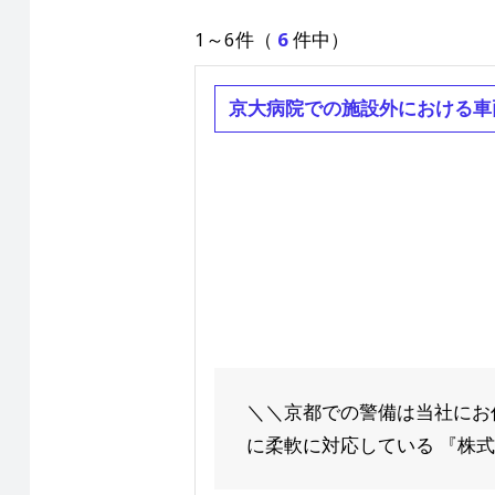
1～6件（
6
件中）
京大病院での施設外における車
＼＼京都での警備は当社にお
に柔軟に対応している 『株式