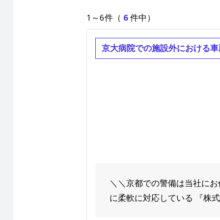
1～6件（
6
件中）
京大病院での施設外における車
＼＼京都での警備は当社にお
に柔軟に対応している 『株式