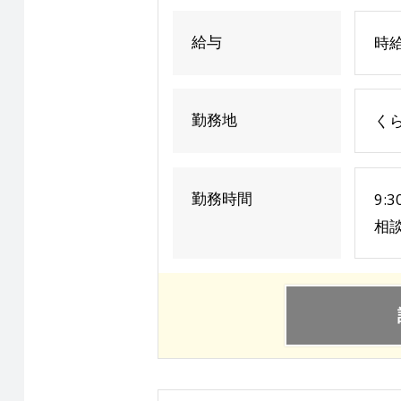
給与
時給
勤務地
く
勤務時間
9:
相