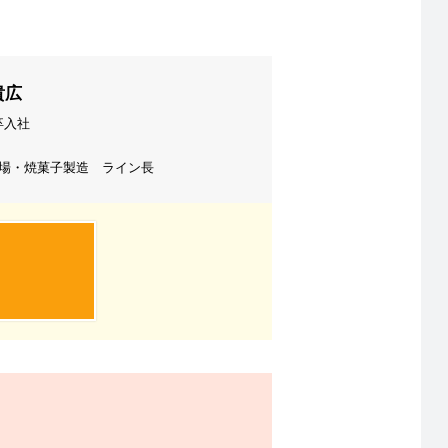
貴広
卒入社
場・焼菓子製造 ライン長