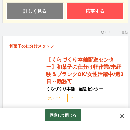
詳しく見る
応募する
2026.05.13 更新
和菓子の仕分けスタッフ
【くらづくり本舗配送センタ
ー】和菓子の仕分け軽作業/未経
験＆ブランクOK/女性活躍中/週3
日～勤務可
くらづくり本舗 配送センター
アルバイト
パート
明治20年創業。 お菓子作りの伝統を今に伝え続けてい
同意して閉じる
る『くらづくり本舗』。 現在、【くらづくり本舗配送
センター】で働くスタッフを募集しています。 お任せ