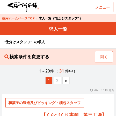
メニュー
採用ホームページ TOP
›
求人一覧（“仕分けスタッフ” ）
求人一覧
“仕分けスタッフ” の求人
検索条件を変更する
開く
1～20件（
31
件中）
1
2
»
2026.07.10 更新
和菓子の製造及びピッキング・梱包スタッフ
【くらづくり本舗 第三工場】