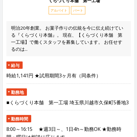
くらづくり本舗 第一工場
アルバイト
パート
明治20年創業。 お菓子作りの伝統を今に伝え続けてい
る『くらづくり本舗』。 現在、【くらづくり本舗 第
一工場】で働くスタッフを募集しています。 お任せす
るのは...
給与
時給1,141円 ★試用期間3ヶ月有（同条件）
勤務地
■くらづくり本舗 第一工場 埼玉県川越市久保町5番地3
勤務時間
8:00～16:15 ★週3日～、1日4h～勤務OK ★勤務時