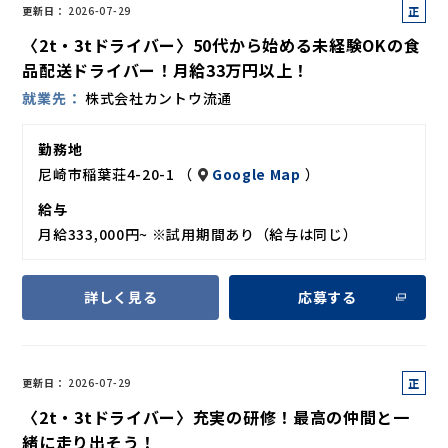
正
更新日
2026-07-29
社
〈2t・3tドライバー〉50代から始める未経験OKの食
員
品配送ドライバー！月給33万円以上！
就業先
株式会社カントウ流通
勤務地
尼崎市稲葉荘4-20-1 （
Google Map
）
給与
月給333,000円~ ※試用期間あり（給与は同じ）
詳しく見る
応募する
正
更新日
2026-07-29
社
〈2t・3tドライバー〉充実の研修！最高の仲間と一
員
緒に走り出そう！