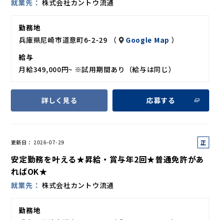
就業先
株式会社カントウ流通
勤務地
兵庫県尼崎市道意町6-2-29 （
Google Map
）
給与
月給349,000円~ ※試用期間あり（給与は同じ）
詳しく見る
応募する
正
更新日
2026-07-29
社
安定勤務を叶える★昇給・賞与年2回★普通免許があ
員
ればOK★
就業先
株式会社カントウ流通
勤務地