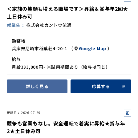
社
＜家族の笑顔も増える職場です＞昇給＆賞与年2回★
員
土日休み可
就業先
株式会社カントウ流通
勤務地
兵庫県尼崎市稲葉荘4-20-1 （
Google Map
）
給与
月給333,000円~ ※試用期間あり（給与は同じ）
詳しく見る
応募する
正
更新日
2026-07-29
社
競争も営業もなし。安全運転で着実に昇給★賞与年
員
2★土日休み可