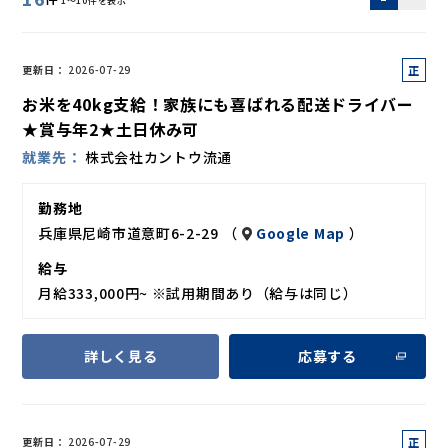
1～10件を表示
正
更新日
2026-07-29
社
お米を40kg支給！家族にも喜ばれる配送ドライバー
員
★賞与年2★土日休み可
就業先
株式会社カントウ流通
勤務地
兵庫県尼崎市道意町6-2-29 （
Google Map
）
給与
月給333,000円~ ※試用期間あり（給与は同じ）
詳しく見る
応募する
正
更新日
2026-07-29