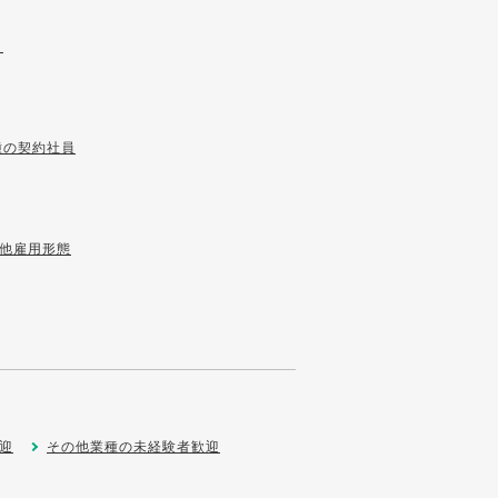
ト
種の契約社員
他雇用形態
迎
その他業種の未経験者歓迎