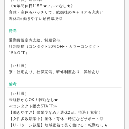
《★年間休日115日★ノルマなし★》
育休・産休もバッチリで、結婚後のキャリアも充実♪”
週休2日働きやすい勤務環境◎
待遇
通勤費規定内支給、制服貸与、
社割制度（コンタクト30％OFF・カラーコンタクト
15％OFF）
［正社員］
寮・社宅あり、社保完備、研修制度あり、昇給あり
備考
［正社員］
未経験からOK！転勤なし★
≪コンタクト販売STAFF≫
【働きやすさ】残業少なめ／週休2日。待遇も充実！
【女性多数活躍中】産休・育休・時短などサポート◎
【U・Iターン歓迎】地域密着で長く働ける！転勤なし★