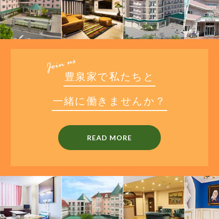
豊
泉
家
で
私
た
ち
と
一
緒
に
働
き
ま
せ
ん
か
？
READ MORE