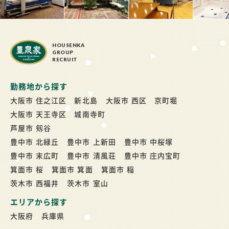
HOUSENKA
GROUP
RECRUIT
勤務地から探す
大阪市 住之江区 新北島
大阪市 西区 京町堀
大阪市 天王寺区 城南寺町
芦屋市 剱谷
豊中市 北緑丘
豊中市 上新田
豊中市 中桜塚
豊中市 末広町
豊中市 清風荘
豊中市 庄内宝町
箕面市 桜
箕面市 箕面
箕面市 稲
茨木市 西福井
茨木市 室山
エリアから探す
大阪府
兵庫県