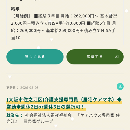
給与
【月給例】 ■経験３年目 月給：262,000円～ 基本給25
2,000円＋積み立てNISA手当10,000円 ■経験5年目 月
給：269,000円～ 基本給259,000円＋積み立てNISA手
当10…
詳しく見る
応募する
正
2026-08-05
更新日
社
[大阪市住之江区]介護支援専門員（居宅ケアマネ）◆
員
常勤◆週休2日or週休3日の選択可！
就業先
社会福祉法人福祥福祉会 『ケアハウス豊泉家 住
之江』 豊泉家グループ