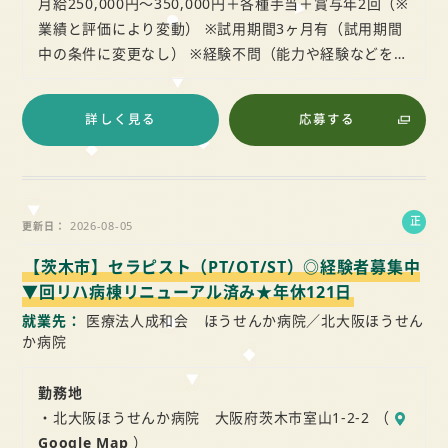
月給250,000円～350,000円＋各種手当＋賞与年2回（※
業績と評価により変動） ※試用期間3ヶ月有（試用期間
中の条件に変更なし） ※経験不問（能力や経験などを…
詳しく見る
応募する
正
2026-08-05
更新日
社
【茨木市】セラピスト（PT/OT/ST）◎経験者募集中
員
▼回リハ病棟リニューアル済み★年休121日
就業先
医療法人成和会 ほうせんか病院／北大阪ほうせん
か病院
勤務地
・北大阪ほうせんか病院 大阪府茨木市室山1-2-2 （
Google Map
）