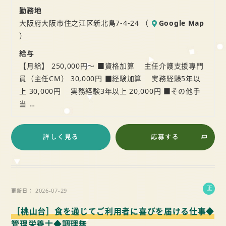
勤務地
大阪府大阪市住之江区新北島7-4-24 （
Google Map
）
給与
【月給】 250,000円～ ■資格加算 主任介護支援専門
員（主任CM） 30,000円 ■経験加算 実務経験5年以
上 30,000円 実務経験3年以上 20,000円 ■その他手
当 …
詳しく見る
応募する
正
2026-07-29
更新日
社
［桃山台］食を通じてご利用者に喜びを届ける仕事◆
員
管理栄養士◆調理無