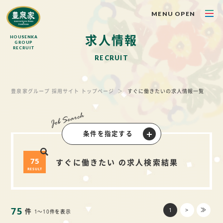
MENU OPEN
求
人
情
報
HOUSENKA
GROUP
RECRUIT
R
E
C
R
U
I
T
豊泉家グループ 採用サイト トップページ
すぐに働きたいの求人情報一覧
条件を指定する
75
すぐに働きたい の求人検索結果
RESULT
75
1
>
≫
件
1～10件を表示