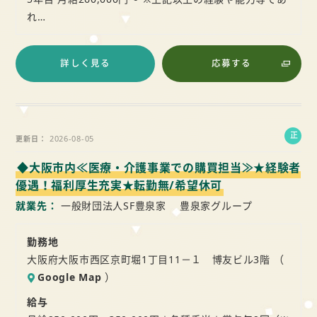
れ…
詳しく見る
応募する
正
2026-08-05
更新日
社
◆大阪市内≪医療・介護事業での購買担当≫★経験者
員
優遇！福利厚生充実★転勤無/希望休可
就業先
一般財団法人SF豊泉家 豊泉家グループ
勤務地
大阪府大阪市西区京町堀1丁目11－１ 博友ビル3階 （
Google Map
）
給与