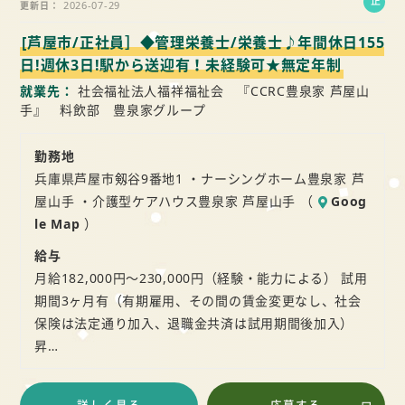
正
2026-07-29
更新日
社
[芦屋市/正社員］◆管理栄養士/栄養士♪年間休日155
員
日!週休3日!駅から送迎有！未経験可★無定年制
就業先
社会福祉法人福祥福祉会 『CCRC豊泉家 芦屋山
手』 料飲部 豊泉家グループ
勤務地
兵庫県芦屋市剱谷9番地1 ・ナーシングホーム豊泉家 芦
屋山手 ・介護型ケアハウス豊泉家 芦屋山手 （
Goog
le Map
）
給与
月給182,000円～230,000円（経験・能力による） 試用
期間3ヶ月有（有期雇用、その間の賃金変更なし、社会
保険は法定通り加入、退職金共済は試用期間後加入）
昇…