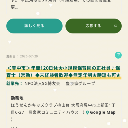
更…
詳しく見る
応募する
正
2026-07-29
更新日
社
＜豊中市＞年間120日休★小規模保育園の正社員♪保
員
育士（常勤）◆未経験者歓迎◆無定年制★時短も可★
就業先
NPO法人SG博友会 豊泉家グループ
勤務地
ほうせんかキッズクラブ桃山台 大阪府豊中市上新田1丁
目6-27 豊泉家コミュニティハウス （
Google Map
）