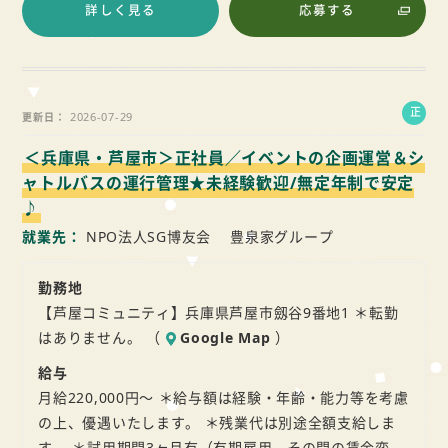
詳しく見る
応募する
正
2026-07-29
更新日
社
＜兵庫県・芦屋市＞正社員／イベントの企画運営＆シ
員
ャトルバスの運行管理★未経験歓迎/無定年制で安定
♪
就業先
NPO法人SG博友会 豊泉家グループ
勤務地
【芦屋コミュニティ】兵庫県芦屋市劔谷9番地1 ＊転勤
はありません。 （
Google Map
）
給与
月給220,000円～ ＊給与額は経験・年齢・能力等を考慮
の上、優遇いたします。 ＊残業代は別途全額支給しま
す。 ＊試用期間3ヶ月有（有期雇用、その間の賃金変