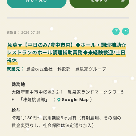
詳しく見る
応募する
ア
パ
2026-07-29
更新日
ル
ー
急募★【平日のみ/豊中市内】◆ホール・調理補助☆
バ
ト
イ
レストランのホール調理補助業務◆未経験歓迎/土日
ト
祝休
就業先
豊食株式会社 料飲部 豊泉家グループ
勤務地
大阪府豊中市中桜塚3-2-1 豊泉家ランドマークタワー5
F 「味処桃源郷」 （
Google Map
）
給与
時給1,180円～ 試用期間3ヶ月有（有期雇用、その間の
賃金変更なし、社会保険は法定通り加入）