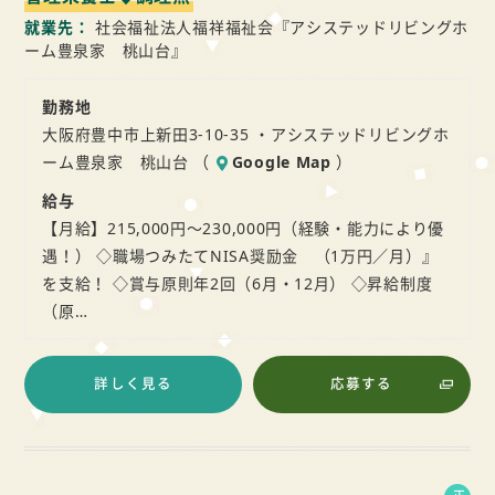
就業先
社会福祉法人福祥福祉会『アシステッドリビングホ
ーム豊泉家 桃山台』
勤務地
大阪府豊中市上新田3-10-35 ・アシステッドリビングホ
ーム豊泉家 桃山台 （
Google Map
）
給与
【月給】215,000円～230,000円（経験・能力により優
遇！） ◇職場つみたてNISA奨励金 （1万円／月）』
を支給！ ◇賞与原則年2回（6月・12月） ◇昇給制度
（原…
詳しく見る
応募する