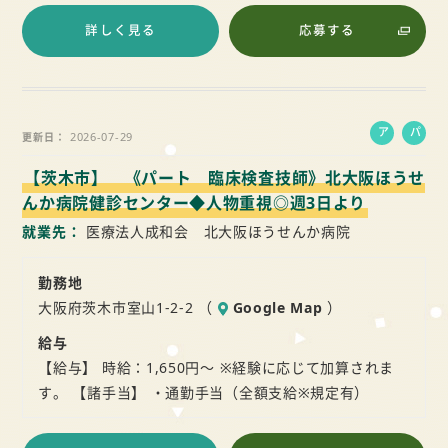
詳しく見る
応募する
ア
パ
2026-07-29
更新日
ル
ー
【茨木市】 《パート 臨床検査技師》北大阪ほうせ
バ
ト
イ
んか病院健診センター◆人物重視◎週3日より
ト
就業先
医療法人成和会 北大阪ほうせんか病院
勤務地
大阪府茨木市室山1-2-2 （
Google Map
）
給与
【給与】 時給：1,650円～ ※経験に応じて加算されま
す。 【諸手当】 ・通勤手当（全額支給※規定有）