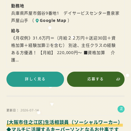
勤務地
兵庫県芦屋市劔谷9番地1 デイサービスセンター豊泉家
芦屋山手 （
Google Map
）
給与
《月収例》31.6万円＝（月給２２万円＋送迎30回＋資
格加算＋経験加算②を含む） 別途、主任クラスの経験
ある方優遇！ 【月給】 220,000円～ ■資格加算 介
護…
詳しく見る
応募する
正
2026-07-14
更新日
社
[大阪市住之江区]生活相談員（ソーシャルワーカー）
員
◆マルチに活躍するキーパーソンとなるお仕事です