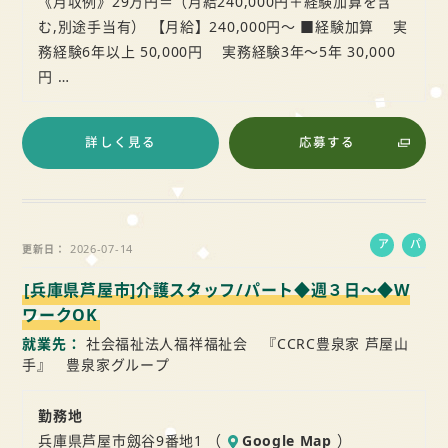
《月収例》29万円＝（月給240,000円＋経験加算を含
む,別途手当有） 【月給】240,000円～ ■経験加算 実
務経験6年以上 50,000円 実務経験3年～5年 30,000
円 …
詳しく見る
応募する
ア
パ
2026-07-14
更新日
ル
ー
[兵庫県芦屋市]介護スタッフ/パート◆週３日～◆W
バ
ト
イ
ワークOK
ト
就業先
社会福祉法人福祥福祉会 『CCRC豊泉家 芦屋山
手』 豊泉家グループ
勤務地
兵庫県芦屋市劔谷9番地1 （
Google Map
）