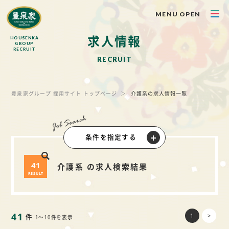
MENU OPEN
求
人
情
報
HOUSENKA
GROUP
RECRUIT
R
E
C
R
U
I
T
豊泉家グループ 採用サイト トップページ
介護系の求人情報一覧
条件を指定する
41
介護系 の求人検索結果
RESULT
41
1
>
件
1～10件を表示