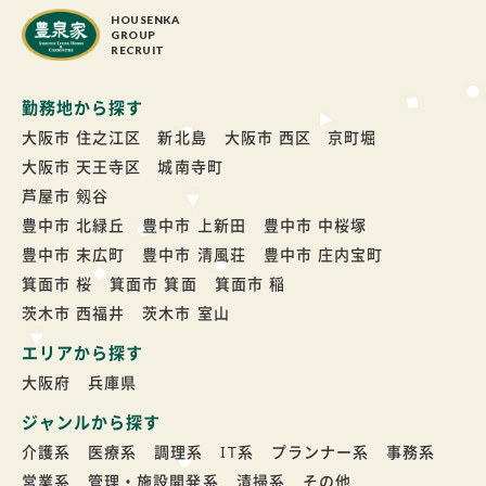
HOUSENKA
GROUP
RECRUIT
勤務地から探す
大阪市 住之江区 新北島
大阪市 西区 京町堀
大阪市 天王寺区 城南寺町
芦屋市 剱谷
豊中市 北緑丘
豊中市 上新田
豊中市 中桜塚
豊中市 末広町
豊中市 清風荘
豊中市 庄内宝町
箕面市 桜
箕面市 箕面
箕面市 稲
茨木市 西福井
茨木市 室山
エリアから探す
大阪府
兵庫県
ジャンルから探す
介護系
医療系
調理系
IT系
プランナー系
事務系
営業系
管理・施設開発系
清掃系
その他