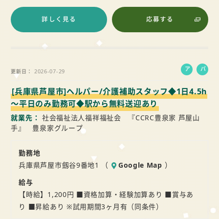
詳しく見る
応募する
ア
パ
2026-07-29
更新日
ル
ー
[兵庫県芦屋市]ヘルパー/介護補助スタッフ◆1日4.5h
バ
ト
イ
～平日のみ勤務可◆駅から無料送迎あり
ト
就業先
社会福祉法人福祥福祉会 『CCRC豊泉家 芦屋山
手』 豊泉家グループ
勤務地
兵庫県芦屋市劔谷9番地1 （
Google Map
）
給与
【時給】1,200円 ■資格加算・経験加算あり ■賞与あ
り ■昇給あり ※試用期間3ヶ月有（同条件）