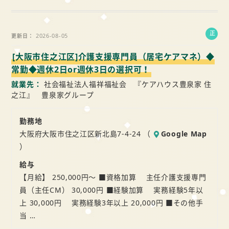
正
2026-08-05
更新日
社
[大阪市住之江区]介護支援専門員（居宅ケアマネ）◆
員
常勤◆週休2日or週休3日の選択可！
就業先
社会福祉法人福祥福祉会 『ケアハウス豊泉家 住
之江』 豊泉家グループ
勤務地
大阪府大阪市住之江区新北島7-4-24 （
Google Map
）
給与
【月給】 250,000円～ ■資格加算 主任介護支援専門
員（主任CM） 30,000円 ■経験加算 実務経験5年以
上 30,000円 実務経験3年以上 20,000円 ■その他手
当 …