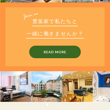
豊
泉
家
で
私
た
ち
と
一
緒
に
働
き
ま
せ
ん
か
？
READ MORE