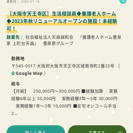
2026-07-14
更新日
社
［大阪市天王寺区］生活相談員◆養護老人ホーム
員
◆2023年秋リニューアルオープンの施設！未経験
可！
就業先
社会福祉法人天森誠和会 『養護老人ホーム豊泉
家 上町台天森』 豊泉家グループ
勤務地
〒543-0017 大阪府大阪市天王寺区城南寺町2番23号 （
Google Map
）
給与
【月給】 250,000円～300,000円 ■経験加算 実務
経験6年以上 50,000円 実務経験3年～5年 30,000円
実務経験1年～3年 10,000円 ■在宅オンコール手当
2…
詳しく見る
応募する