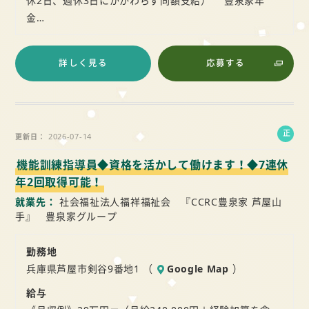
休2日、週休3日にかかわらず同額支給） 豊泉家年
金…
詳しく見る
応募する
正
2026-07-14
更新日
社
機能訓練指導員◆資格を活かして働けます！◆7連休
員
年2回取得可能！
就業先
社会福祉法人福祥福祉会 『CCRC豊泉家 芦屋山
手』 豊泉家グループ
勤務地
兵庫県芦屋市剣谷9番地1 （
Google Map
）
給与