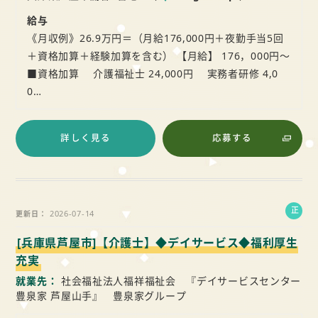
給与
《月収例》26.9万円＝（月給176,000円＋夜勤手当5回
＋資格加算＋経験加算を含む） 【月給】 176，000円～
■資格加算 介護福祉士 24,000円 実務者研修 4,0
0…
詳しく見る
応募する
正
2026-07-14
更新日
社
[兵庫県芦屋市]【介護士】◆デイサービス◆福利厚生
員
充実
就業先
社会福祉法人福祥福祉会 『デイサービスセンター
豊泉家 芦屋山手』 豊泉家グループ