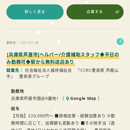
詳しく見る
応募する
正
2026-07-28
更新日
社
[兵庫県芦屋市]ヘルパー/介護補助スタッフ◆平日の
員
み勤務可◆駅から無料送迎あり
就業先
社会福祉法人福祥福祉会 『CCRC豊泉家 芦屋山
手』 豊泉家グループ
勤務地
兵庫県芦屋市劔谷9番地1 （
Google Map
）
給与
【月給】220,000円～ ■資格加算・経験加算あり ※勤
務時間に応じて、加算額も変動あり ■その他手当（週