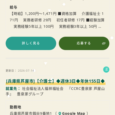
給与
【時給】1,200円～1,471円 ■資格加算 介護福祉士 1
71円 実務者研修 29円 初任者研修 17円 ■経験加算
実務経験5年以上 100円 実務経験3年以上 50円 …
詳しく見る
応募する
正
2026-07-14
更新日
社
[兵庫県芦屋市]【介護士】◆週休3日◆年休155日◆
員
就業先
社会福祉法人福祥福祉会 『CCRC豊泉家 芦屋山
手』 豊泉家グループ
勤務地
兵庫県芦屋市劔谷9番地1 （
Google Map
）