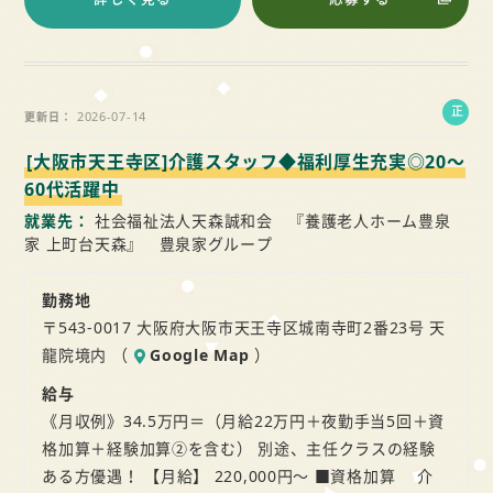
正
2026-07-14
更新日
社
[大阪市天王寺区]介護スタッフ◆福利厚生充実◎20～
員
60代活躍中
就業先
社会福祉法人天森誠和会 『養護老人ホーム豊泉
家 上町台天森』 豊泉家グループ
勤務地
〒543-0017 大阪府大阪市天王寺区城南寺町2番23号 天
龍院境内 （
Google Map
）
給与
《月収例》34.5万円＝（月給22万円＋夜勤手当5回＋資
格加算＋経験加算②を含む） 別途、主任クラスの経験
ある方優遇！ 【月給】 220,000円～ ■資格加算 介