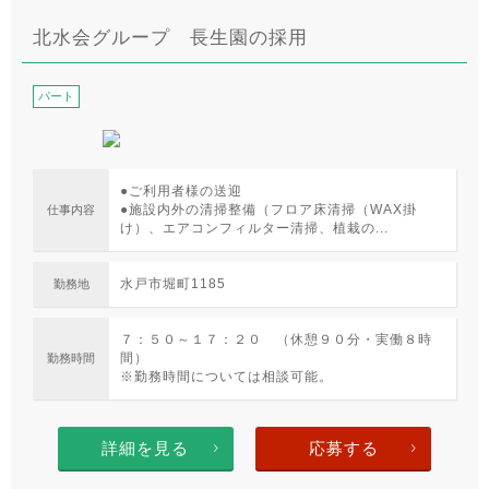
北水会グループ 長生園の採用
パート
●ご利用者様の送迎
●施設内外の清掃整備（フロア床清掃（WAX掛
仕事内容
け）、エアコンフィルター清掃、植栽の...
水戸市堀町1185
勤務地
７：５０～１７：２０ （休憩９０分・実働８時
間）
勤務時間
※勤務時間については相談可能。
詳細を見る
応募する