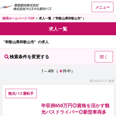
メニュー
採用ホームページ TOP
›
求人一覧（“和歌山県和歌山市” ）
求人一覧
“和歌山県和歌山市” の求人
検索条件を変更する
開く
1～4件（
4
件中）
2026.07.21 更新
観光バス運転手
年収例650万円◎資格を活かす観
光バスドライバー◎新型車両多