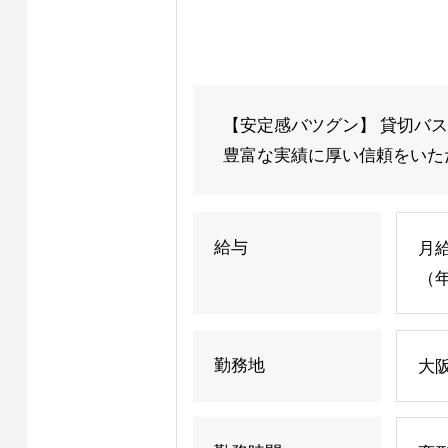
【安定感バツグン】 貸切バ
豊富な実績に厚い信頼をいただ
給与
月
（年
勤務地
大