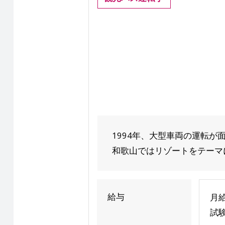
1994年、大型車両の運転が
和歌山ではリゾートをテーマに
給与
月給
試