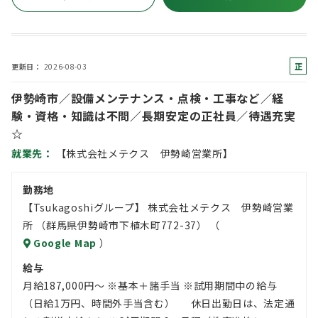
正
更新日
2026-08-03
社
伊勢崎市／設備メンテナンス・点検・工事など／経
員
験・資格・知識は不問／長期安定の正社員／待遇充実
☆
就業先
【株式会社メテクス 伊勢崎営業所】
勤務地
【Tsukagoshiグループ】 株式会社メテクス 伊勢崎営業
所 （群馬県伊勢崎市下植木町772-37） （
Google Map
）
給与
月給187,000円～ ※基本＋諸手当 ※試用期間中の給与
（日給1万円、時間外手当含む） 休日出勤日は、法定通