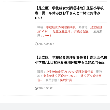
【足立区 学校給食の調理補助】皿沼小学校
春・夏・冬休みはお子さんと一緒にお休み
OK！
職種：
学校給食の調理補助員
勤務地：
足立区皿
沼1-19-1 足立区立皿沼小学校給食室...
雇用形
態：
パート
2026.06.09
【足立区 学校給食調理副責任者】鹿浜五色桜
小学校/土日祝休み長期休暇中も全額給与保証
職種：
小学校給食室内でのの調理副責任者
勤務
地：
東京都足立区鹿浜4-20-22 （足立区立鹿浜五
色...
雇用形態：
契約社員
2026.06.05