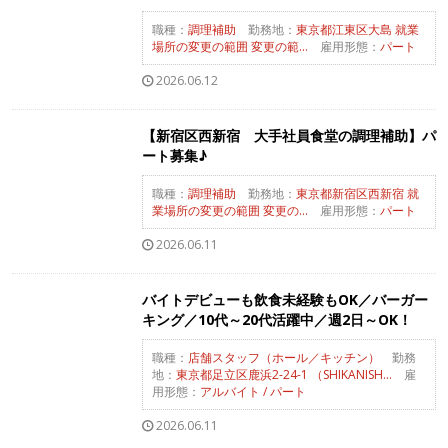
職種：
調理補助
勤務地：
東京都江東区大島 就業
場所の変更の範囲 変更の範...
雇用形態：
パート
2026.06.12
【新宿区西新宿 大手社員食堂の調理補助】パ
ート募集♪
職種：
調理補助
勤務地：
東京都新宿区西新宿 就
業場所の変更の範囲 変更の...
雇用形態：
パート
2026.06.11
バイトデビューも飲食未経験もOK／バーガー
キング／10代～20代活躍中／週2日～OK！
職種：
店舗スタッフ（ホール／キッチン）
勤務
地：
東京都足立区鹿浜2-24-1 （SHIKANISH...
雇
用形態：
アルバイト / パート
2026.06.11