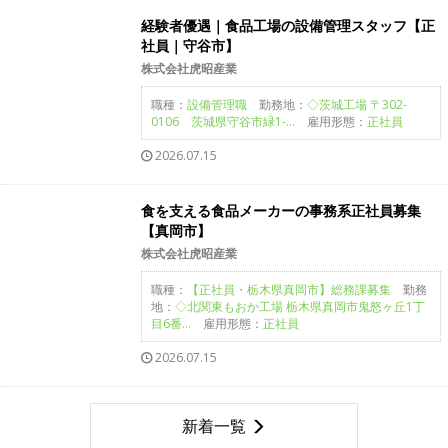
経験者優遇｜食品工場の設備管理スタッフ【正
社員｜守谷市】
株式会社虎昭産業
職種：
設備管理職
勤務地：
◇茨城工場 〒302-
0106 茨城県守谷市緑1-...
雇用形態：
正社員
2026.07.15
食を支える食品メーカーの事務系正社員募集
【真岡市】
株式会社虎昭産業
職種：
【正社員・栃木県真岡市】総務課募集
勤務
地：
◇北関東もおか工場 栃木県真岡市鬼怒ヶ丘1丁
目6番...
雇用形態：
正社員
2026.07.15
新着一覧