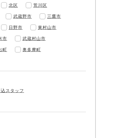
北区
荒川区
武蔵野市
三鷹市
日野市
東村山市
米市
武蔵村山市
出町
奥多摩町
折込スタッフ