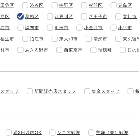
世田谷区
渋谷区
中野区
杉並区
豊島区
足立区
葛飾区
江戸川区
八王子市
立川市
昭島市
調布市
町田市
小金井市
小平市
福生市
狛江市
東大和市
清瀬市
東久留
羽村市
あきる野市
西東京市
瑞穂町
日の
達スタッフ
新聞販売店スタッフ
集金スタッフ
週3日以内OK
シニア歓迎
主婦（夫）歓迎