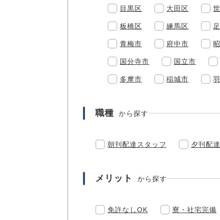
目黒区
大田区
板橋区
練馬区
青梅市
府中市
国分寺市
国立市
多摩市
稲城市
職種
から探す
朝刊配達スタッフ
夕刊配
メリット
から探す
免許なしOK
寮・社宅完備