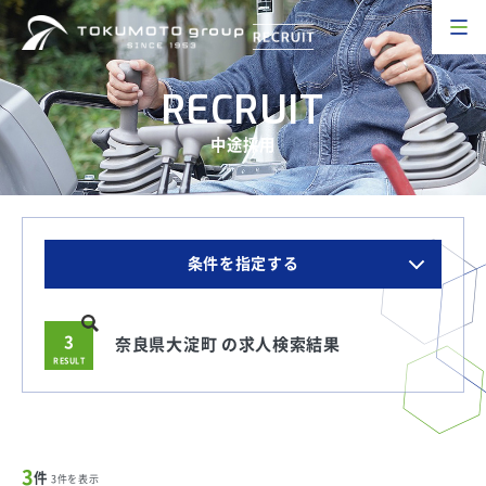
RECRUIT
中途採用
条件を指定する
3
奈良県大淀町 の求人検索結果
RESULT
3
件
3件を表示