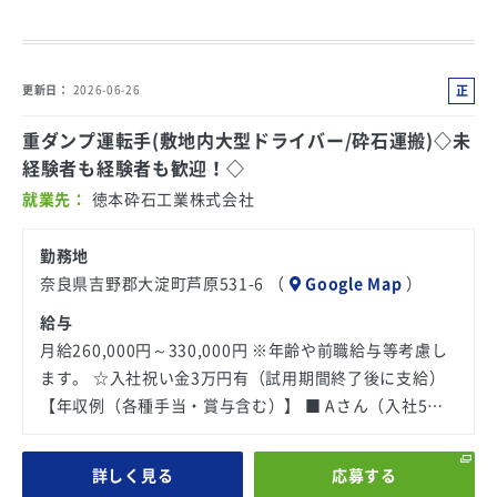
正
更新日
2026-06-26
社
重ダンプ運転手(敷地内大型ドライバー/砕石運搬)◇未
員
経験者も経験者も歓迎！◇
就業先
徳本砕石工業株式会社
勤務地
奈良県吉野郡大淀町芦原531-6 （
Google Map
）
給与
月給260,000円～330,000円 ※年齢や前職給与等考慮し
ます。 ☆入社祝い金3万円有（試用期間終了後に支給）
【年収例（各種手当・賞与含む）】 ■ Aさん（入社5…
詳しく見る
応募する