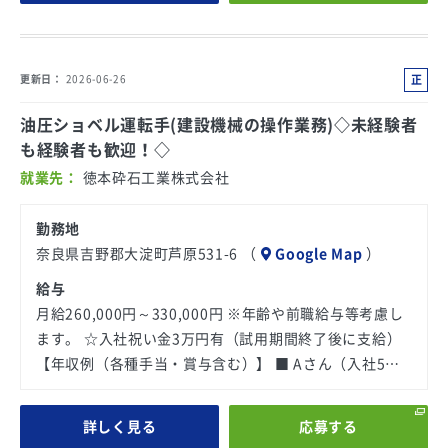
正
更新日
2026-06-26
社
油圧ショベル運転手(建設機械の操作業務)◇未経験者
員
も経験者も歓迎！◇
就業先
徳本砕石工業株式会社
勤務地
奈良県吉野郡大淀町芦原531-6 （
Google Map
）
給与
月給260,000円～330,000円 ※年齢や前職給与等考慮し
ます。 ☆入社祝い金3万円有（試用期間終了後に支給）
【年収例（各種手当・賞与含む）】 ■ Aさん（入社5…
詳しく見る
応募する