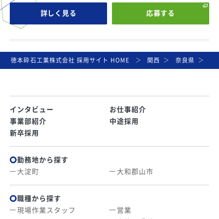
詳しく見る
応募する
徳本砕石工業株式会社 採用サイト HOME
関西
奈良県
大
インタビュー
お仕事紹介
事業部紹介
中途採用
新卒採用
勤務地から探す
大淀町
大和郡山市
職種から探す
現場作業スタッフ
営業