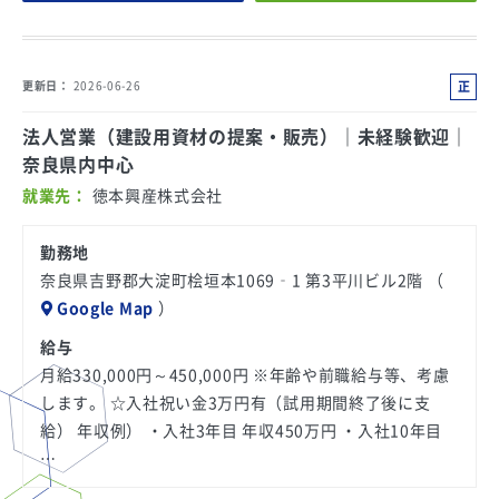
正
更新日
2026-06-26
社
法人営業（建設用資材の提案・販売）｜未経験歓迎｜
員
奈良県内中心
就業先
徳本興産株式会社
勤務地
奈良県吉野郡大淀町桧垣本1069‐1 第3平川ビル2階 （
Google Map
）
給与
月給330,000円～450,000円 ※年齢や前職給与等、考慮
します。 ☆入社祝い金3万円有（試用期間終了後に支
給） 年収例） ・入社3年目 年収450万円 ・入社10年目
…