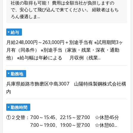
社後の取得も可能！ 費用は全額当社が負担しますの
で、安心して飛び込んで来てください。 経験者はもち
ろん優遇しま...
給与
月給248,000円～263,000円＋別途手当有 ※試用期間3ヶ
月有（同条件） ※別途手当（家族・残業・深夜・通勤
他） ※給与幅は年齢による 月収例（残業...
勤務地
兵庫県姫路市飾磨区中島3007 山陽特殊製鋼株式会社構
内
勤務時間
①２交替：7:00～15:45、22:15～翌7:00 ☆休憩45分
7:00～19:00、19:00～翌7:00 ☆休憩60...