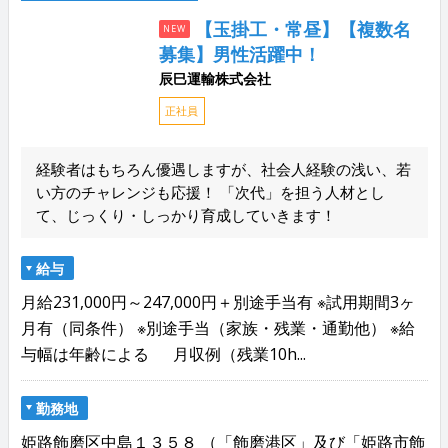
【玉掛工・常昼】【複数名
NEW
募集】男性活躍中！
辰巳運輸株式会社
正社員
経験者はもちろん優遇しますが、社会人経験の浅い、若
い方のチャレンジも応援！ 「次代」を担う人材とし
て、じっくり・しっかり育成していきます！
給与
月給231,000円～247,000円＋別途手当有 ※試用期間3ヶ
月有（同条件） ※別途手当（家族・残業・通勤他） ※給
与幅は年齢による 月収例（残業10h...
勤務地
姫路飾磨区中島１３５８ （「飾磨港区」及び「姫路市飾