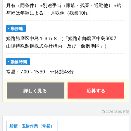
月有（同条件） ※別途手当（家族・残業・通勤他） ※給
与幅は年齢による 月収例（残業10h...
勤務地
姫路飾磨区中島１３５８ （「姫路市飾磨区中島3007
山陽特殊製鋼株式会社構内」及び「飾磨港区」）
勤務時間
常昼：7:00～15:30 ☆休憩45分
詳しく見る
応募する
2026.08.06 更新
船積・玉掛作業（常昼）