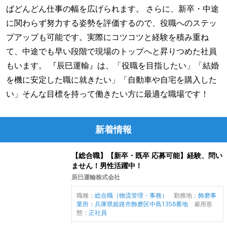
ばどんどん仕事の幅を広げられます。 さらに、新卒・中途
に関わらず努力する姿勢を評価するので、役職へのステッ
プアップも可能です。実際にコツコツと経験を積み重ね
て、中途でも早い段階で現場のトップへと昇りつめた社員
もいます。 『辰巳運輸』は、「役職を目指したい」「結婚
を機に安定した職に就きたい」「自動車や自宅を購入した
い」そんな目標を持って働きたい方に最適な職場です！
新着情報
【総合職】【新卒・既卒 応募可能】経験、問い
ません！男性活躍中！
辰巳運輸株式会社
職種：
総合職（物流管理・事務）
勤務地：
飾磨事
業所：兵庫県姫路市飾磨区中島1358番地
雇用形
態：
正社員