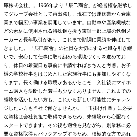
庫株式会社」。1966年より「辰巳商會」が経営権を継承し
てグループ会社として再出発し、現在では運送業から倉庫
業まで幅広い事業を展開しています。自動車や産業機械な
どの素材に使用される特殊鋼を扱う東証一部上場の鉄鋼メ
ーカーと長年取引があり、これまで順調に業績を伸ばして
きました。 「辰巳商會」の社員を大切にする社風を引き継
いで、安心して仕事に取り組める環境づくりを進めてお
り、休日の希望日も事前に申請すればきちんと考慮。お子
様の学校行事をはじめとした家族行事にも参加しやすくな
ります。長く働ける環境があるからこそ、入社後にマイホ
ーム購入を決断した若手も少なくありません。これまでの
経験を活かしたい方も、これから新しい可能性にチャレン
ジしたい方も当社で働きませんか。 「玉掛け作業」に必要
な資格は会社負担で取得できるため、未経験から心配なく
スタートできます。その後も適性を見ながら、別業務に必
要な資格取得もバックアップするため、積極的な方であれ