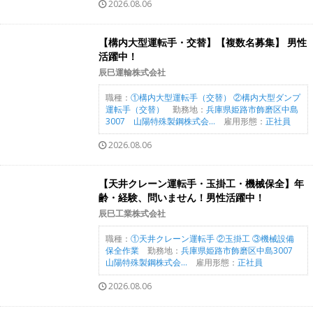
2026.08.06
【構内大型運転手・交替】【複数名募集】 男性
活躍中！
辰巳運輸株式会社
職種：
①構内大型運転手（交替） ②構内大型ダンプ
運転手（交替）
勤務地：
兵庫県姫路市飾磨区中島
3007 山陽特殊製鋼株式会...
雇用形態：
正社員
2026.08.06
【天井クレーン運転手・玉掛工・機械保全】年
齢・経験、問いません！男性活躍中！
辰巳工業株式会社
職種：
①天井クレーン運転手 ②玉掛工 ③機械設備
保全作業
勤務地：
兵庫県姫路市飾磨区中島3007
山陽特殊製鋼株式会...
雇用形態：
正社員
2026.08.06