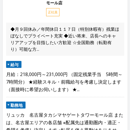
モール店
正社員
◆月９回休み／年間休日１１７日（特別休暇有）残業ほ
ぼなしでプライベート充実 ◆近い将来、店長へのキャ
リアアップを目指したい方歓迎 ☆全国勤務（転勤有
り）可能な方...
給与
月給：218,000円～231,000円 （固定残業手当 5時間～
7時間分） ★経験スキル・前職給与を考慮し決定します
（面接時に希望お伺いします） ★...
勤務地
リュッカ 名古屋タカシマヤゲートタワーモール店 また
は、名古屋エリアの各店舗 ※配属先は通勤圏内・適正・
希望を考慮し決定します ※転居を伴う異動はありませ