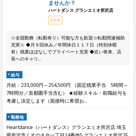
ませんか？
ハートダンス グランエミオ所沢店
正社員
☆全国勤務（転勤有り）可能な方も歓迎☆転勤関連補助
充実☆ ◆月９回休み／年間休日１１７日（特別休暇
有）残業ほぼなしでプライベート充実 ◆近い将来、店
長へのキャリ...
給与
月給：233,000円～254,500円 （固定残業手当 5時間～
7時間分／首都圏手当含む） ★経験スキル・前職給与を
考慮し決定します（面接時に希望お...
勤務地
Heartdance（ハートダンス）グランエミオ所沢店 埼玉
県所沢市くすのき台一丁目14番地5 グランエミオ所沢2F