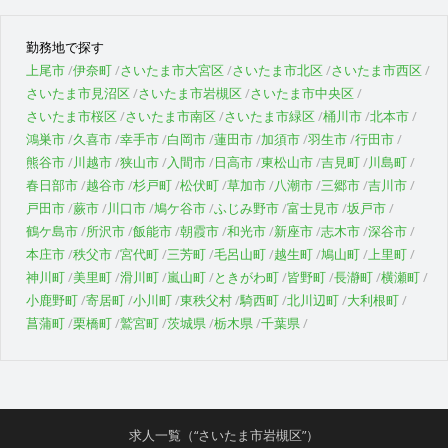
勤務地で探す
上尾市
伊奈町
さいたま市大宮区
さいたま市北区
さいたま市西区
さいたま市見沼区
さいたま市岩槻区
さいたま市中央区
さいたま市桜区
さいたま市南区
さいたま市緑区
桶川市
北本市
鴻巣市
久喜市
幸手市
白岡市
蓮田市
加須市
羽生市
行田市
熊谷市
川越市
狭山市
入間市
日高市
東松山市
吉見町
川島町
春日部市
越谷市
杉戸町
松伏町
草加市
八潮市
三郷市
吉川市
戸田市
蕨市
川口市
鳩ケ谷市
ふじみ野市
富士見市
坂戸市
鶴ケ島市
所沢市
飯能市
朝霞市
和光市
新座市
志木市
深谷市
本庄市
秩父市
宮代町
三芳町
毛呂山町
越生町
鳩山町
上里町
神川町
美里町
滑川町
嵐山町
ときがわ町
皆野町
長瀞町
横瀬町
小鹿野町
寄居町
小川町
東秩父村
騎西町
北川辺町
大利根町
菖蒲町
栗橋町
鷲宮町
茨城県
栃木県
千葉県
求人一覧（“さいたま市岩槻区”）