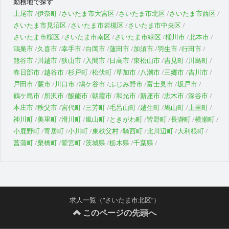
勤務地で探す
上尾市
伊奈町
さいたま市大宮区
さいたま市北区
さいたま市西区
さいたま市見沼区
さいたま市岩槻区
さいたま市中央区
さいたま市桜区
さいたま市南区
さいたま市緑区
桶川市
北本市
鴻巣市
久喜市
幸手市
白岡市
蓮田市
加須市
羽生市
行田市
熊谷市
川越市
狭山市
入間市
日高市
東松山市
吉見町
川島町
春日部市
越谷市
杉戸町
松伏町
草加市
八潮市
三郷市
吉川市
戸田市
蕨市
川口市
鳩ケ谷市
ふじみ野市
富士見市
坂戸市
鶴ケ島市
所沢市
飯能市
朝霞市
和光市
新座市
志木市
深谷市
本庄市
秩父市
宮代町
三芳町
毛呂山町
越生町
鳩山町
上里町
神川町
美里町
滑川町
嵐山町
ときがわ町
皆野町
長瀞町
横瀬町
小鹿野町
寄居町
小川町
東秩父村
騎西町
北川辺町
大利根町
菖蒲町
栗橋町
鷲宮町
茨城県
栃木県
千葉県
求人一覧（“さいたま市北区”）
このページの先頭へ