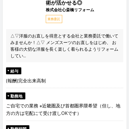
術が活かせる◎
株式会社心斎橋リフォーム
業務委託
△▽洋服のお直しを得意とする会社と業務委託で働いて
みませんか！△▽ メンズスーツのお直しをはじめ、 お
客様の大切な洋服を長く楽しく着られるようリフォーム
してい...
給与
(報酬)完全出来高制
勤務地
ご自宅での業務 ※近畿圏及び首都圏界隈希望（但し、地
方の方は宅配にて受け渡しOKです）
勤務時間