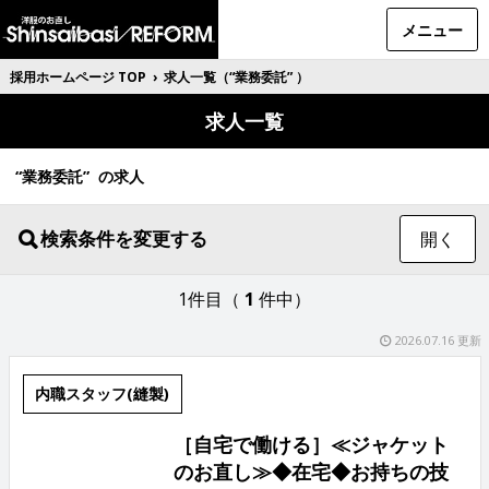
メニュー
採用ホームページ TOP
›
求人一覧（“業務委託” ）
求人一覧
“業務委託” の求人
検索条件を変更する
開く
1件目（
1
件中）
2026.07.16 更新
内職スタッフ(縫製)
［自宅で働ける］≪ジャケット
のお直し≫◆在宅◆お持ちの技