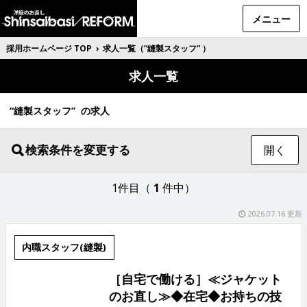
メニュー
採用ホームページ TOP
›
求人一覧（“縫製スタッフ” ）
求人一覧
“縫製スタッフ” の求人
検索条件を変更する
開く
1件目（
1
件中）
2026.07.16 更新
内職スタッフ(縫製)
［自宅で働ける］≪ジャケット
のお直し≫◆在宅◆お持ちの技