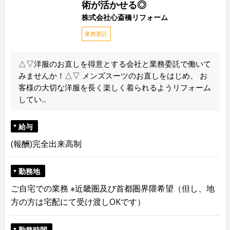
術が活かせる◎
株式会社心斎橋リフォーム
業務委託
△▽洋服のお直しを得意とする会社と業務委託で働いて
みませんか！△▽ メンズスーツのお直しをはじめ、 お
客様の大切な洋服を長く楽しく着られるようリフォーム
してい...
給与
(報酬)完全出来高制
勤務地
ご自宅での業務 ※近畿圏及び首都圏界隈希望（但し、地
方の方は宅配にて受け渡しOKです）
勤務時間