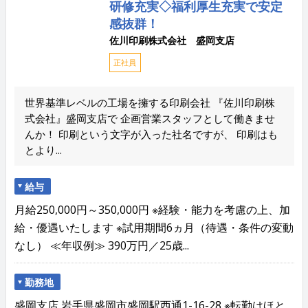
研修充実◇福利厚生充実で安定
感抜群！
佐川印刷株式会社 盛岡支店
正社員
世界基準レベルの工場を擁する印刷会社 『佐川印刷株
式会社』盛岡支店で 企画営業スタッフとして働きませ
んか！ 印刷という文字が入った社名ですが、 印刷はも
とより...
給与
月給250,000円～350,000円 ※経験・能力を考慮の上、加
給・優遇いたします ※試用期間6ヵ月（待遇・条件の変動
なし） ≪年収例≫ 390万円／25歳...
勤務地
盛岡支店 岩手県盛岡市盛岡駅西通1-16-28 ※転勤はほと