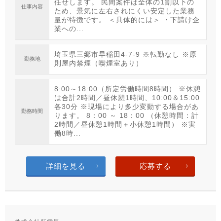
任せします。 民間案件は全体の1割以下の
仕事内容
ため、景気に左右されにくい安定した業務
量が特徴です。 ＜具体的には＞ ・下請け企
業への...
埼玉県三郷市早稲田4-7-9 ※転勤なし ※原
勤務地
則屋内禁煙（喫煙室あり）
8:00～18:00（所定労働時間8時間） ※休憩
は合計2時間／昼休憩1時間、10:00＆15:00
各30分 ※現場により多少変動する場合があ
勤務時間
ります。 8：00 ～ 18：00 （休憩時間：計
2時間／昼休憩1時間＋小休憩1時間） ※実
働8時...
詳細を見る
応募する