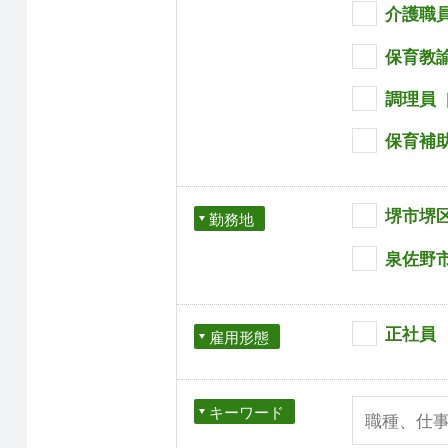
介護職
保育教
調理員
保育補
堺市堺
勤務地
泉佐野
正社員
雇用形態
キーワード