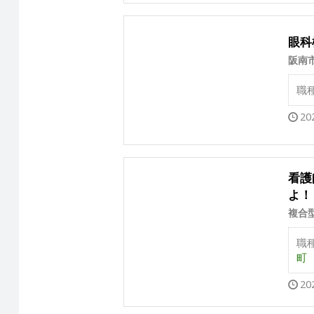
眼科
阪南
職
20
看護
よ！
複合
職
町 3
20