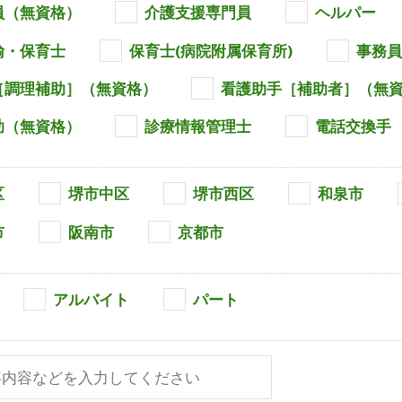
員（無資格）
介護支援専門員
ヘルパー
諭・保育士
保育士(病院附属保育所)
事務
［調理補助］（無資格）
看護助手［補助者］（無
助（無資格）
診療情報管理士
電話交換手
区
堺市中区
堺市西区
和泉市
市
阪南市
京都市
アルバイト
パート