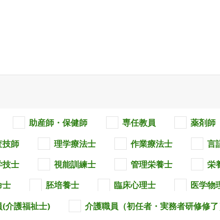
助産師・保健師
専任教員
薬剤師
査技師
理学療法士
作業療法士
言
学技士
視能訓練士
管理栄養士
栄
命士
胚培養士
臨床心理士
医学物
(介護福祉士)
介護職員（初任者・実務者研修修了