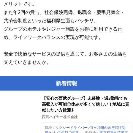
メリットです。
また年2回の賞与、社会保険完備、退職金・慶弔見舞金・
共済会制度といった福利厚生面もバッチリ。
グループのホテルやレジャー施設をお得に利用できるた
め、ライフワークバランスの実現が可能です。
安全で快適なサービスの提供を通じて、お客さまの生活を
支えていきませんか。
新着情報
【安心の西武グループ】未経験・週3勤務でも
高収入が可能◎休みが多くて嬉しい！地域に貢
献したい方歓迎♪
西武ハイヤー株式会社
職種：
タクシードライバー／3ヶ月間の給与保証制
度あり／1年目で年収...
勤務地：
東京都東久留米市