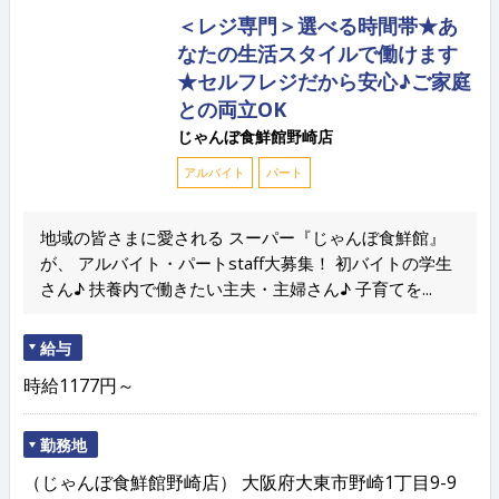
＜レジ専門＞選べる時間帯★あ
なたの生活スタイルで働けます
★セルフレジだから安心♪ご家庭
との両立OK
じゃんぼ食鮮館野崎店
アルバイト
パート
地域の皆さまに愛される スーパー『じゃんぼ食鮮館』
が、 アルバイト・パートstaff大募集！ 初バイトの学生
さん♪ 扶養内で働きたい主夫・主婦さん♪ 子育てを...
給与
時給1177円～
勤務地
（じゃんぼ食鮮館野崎店） 大阪府大東市野崎1丁目9-9