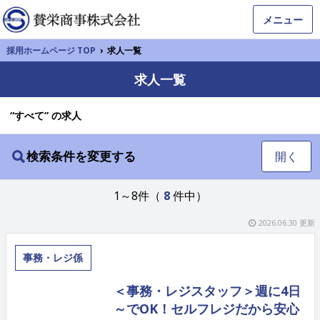
メニュー
採用ホームページ TOP
›
求人一覧
求人一覧
“すべて” の求人
検索条件を変更する
開く
1～8件（
8
件中）
2026.06.30 更新
事務・レジ係
＜事務・レジスタッフ＞週に4日
～でOK！セルフレジだから安心