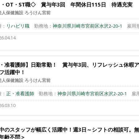
T・OT・ST職◇ 賞与年3回 年間休日115日 待遇充実
老人保健施設 ろうけん宮前
種：
リハビリ職
勤務地：
神奈川県川崎市宮前区水沢2-20-1
雇用
26.04.14
・准看護師】日勤常勤！ 賞与年3回、リフレッシュ休暇
フ活躍中！
老人保健施設 ろうけん宮前
種：
正・准看護師
勤務地：
神奈川県川崎市宮前区水沢2-20-1
雇
26.03.10
中のスタッフが幅広く活躍中！週3日～シフトの相談可。
年齢不問＞