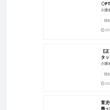
◇P
介護
職
20
【正
タッ
介護
職
20
育児
務＜