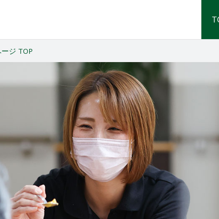
T
ジ TOP