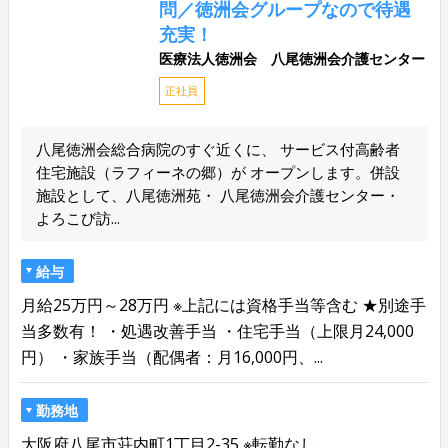
問／徳洲会グループなので待遇
充実！
医療法人徳洲会 八尾徳洲会介護センター
正社員
八尾徳洲会総合病院のすぐ近くに、 サービス付高齢者
住宅施設（ラフィーネの郷）が オープンします。併設
施設として、八尾徳洲苑・ 八尾徳洲会介護センター・
よろこび訪...
給与
月給25万円～28万円 ※上記には資格手当等含む ★別途手
当多数有！ ・処遇改善手当 ・住宅手当（上限月24,000
円） ・家族手当（配偶者：月16,000円、...
勤務地
大阪府八尾市荘内町1丁目2-35 ※転勤なし