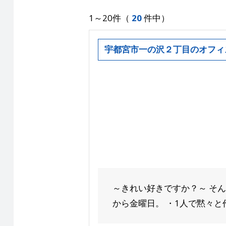
1～20件（
20
件中）
宇都宮市一の沢２丁目のオフィ
～きれい好きですか？～ そ
から金曜日。 ・1人で黙々と作