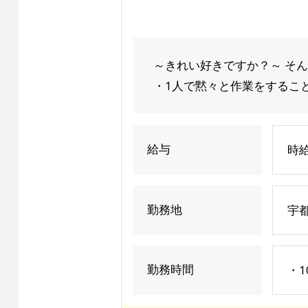
～きれい好きですか？～ そ
・1人で黙々と作業をすることが
給与
時給
勤務地
宇都
勤務時間
・1