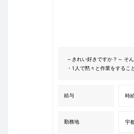
～きれい好きですか？～ そ
・1人で黙々と作業をすることが
給与
時給
勤務地
宇