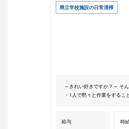
県立学校施設の日常清掃
～きれい好きですか？～ そ
・1人で黙々と作業をすることが
給与
時給