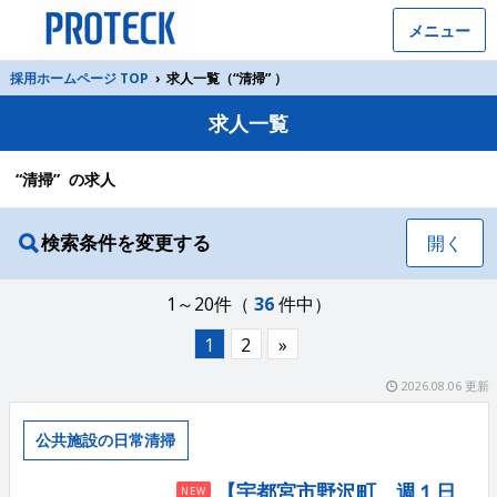
メニュー
採用ホームページ TOP
›
求人一覧（“清掃” ）
求人一覧
“清掃” の求人
検索条件を変更する
開く
1～20件（
36
件中）
1
2
»
2026.08.06 更新
公共施設の日常清掃
【宇都宮市野沢町 週１日
NEW