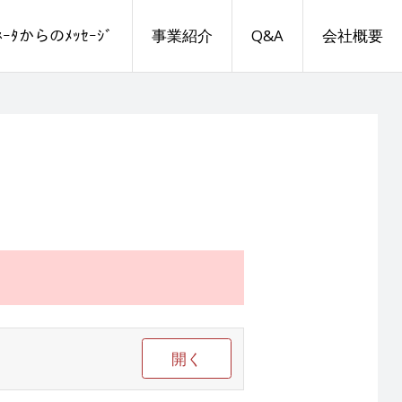
ｨﾈｰﾀからのﾒｯｾｰｼﾞ
事業紹介
Q&A
会社概要
開く