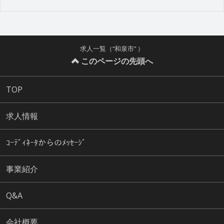
求人一覧（“和泉市” ）
このページの先頭へ
TOP
求人情報
ｺｰﾃﾞｨﾈｰﾀからのﾒｯｾｰｼﾞ
事業紹介
Q&A
会社概要