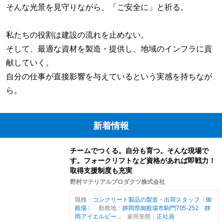
そんな光景を見守りながら、「ご安全に」と祈る。
私たちの役割は建設の流れを止めない。
そして、最適な資材を製造・提供し、地域のインフラに貢
献していく。
自分の仕事が直接影響を与えているという実感を持ちなが
ら。
新着情報
チームでつくる。自分も育つ。そんな現場で
す。フォークリフトなど資格があれば即戦力！
取得支援制度も充実
野村マテリアルプロダクツ株式会社
職種：
コンクリート製品の製造・出荷スタッフ〔御
殿場〕
勤務地：
静岡県御殿場市駒門705-252 静
岡アイエルビー...
雇用形態：
正社員